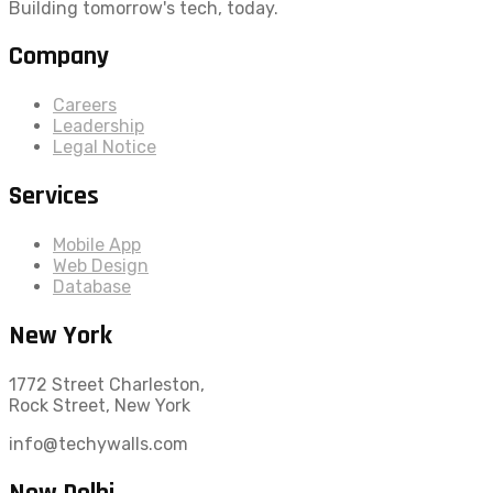
Building tomorrow's tech, today.
Company
Careers
Leadership
Legal Notice
Services
Mobile App
Web Design
Database
New York
1772 Street Charleston,
Rock Street, New York
info@techywalls.com
New Delhi